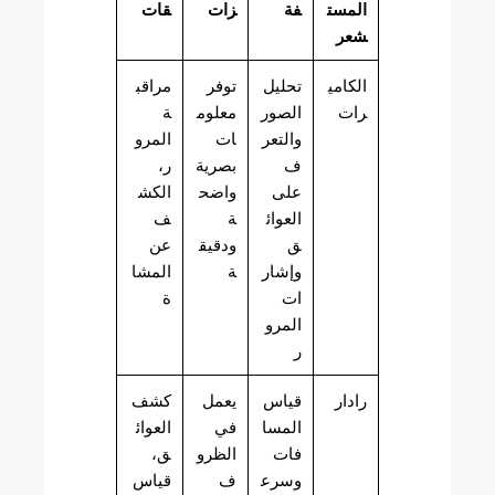
المست
فة
زات
قات
شعر
الكامي
تحليل
توفر
مراقب
رات
الصور
معلوم
ة
والتعر
ات
المرو
ف
بصرية
ر،
على
واضح
الكش
العوائ
ة
ف
ق
ودقيق
عن
وإشار
ة
المشا
ات
ة
المرو
ر
رادار
قياس
يعمل
كشف
المسا
في
العوائ
فات
الظرو
ق،
وسرع
ف
قياس